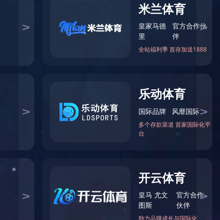
性。提升振动台的承载能力不仅可以扩展其应用范围，还