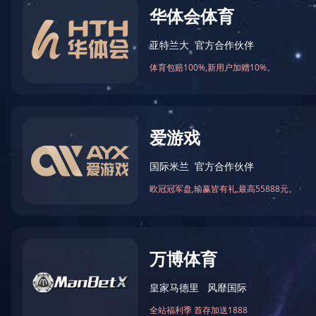
热门关键词：
主要生产与销售的产品有:恒温恒湿试验箱、交变湿热试验箱、高低温交变试验箱、冷热冲击实验箱、紫外光试验箱、氙灯老化箱、恒温
当前位置：
首页
>
技术文章
>
如何提升垂直水平振动
垂直水平振动台
是一种广泛应用于工程测试、材料
能提高测试效率。本文将探讨几种有效的提升垂直水平振
1.结构优化设计