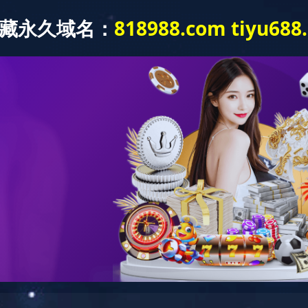
产品中心
新闻中心
技术文章