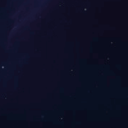
过载而导致的设备损坏。
通过定期检查振动台的各个部件，如电机、传动系统和支撑结构，可
载能力。
要的环节。通过模拟不同的负载条件，评估振动台在各种情况下的表
津）有限公司选用