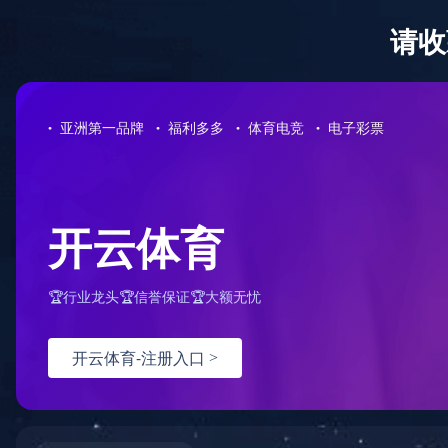
欢迎来到
大发在线登录官网网站
！
网站首页
大发在线登录官网
技术文章
ARTICLE