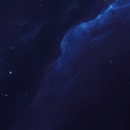
坚固、平整的基础上，可以有效减少振动传递过程中的能量损失。使
导致的振动台失效。
系统，可以提高振动台的输出功率和频率响应能力。例如，采用高效
测试需求灵活调整振动参数，提高系统的适应性。
理（DSP）和闭环控制系统。这些技术可以实时监测振动台的工作状