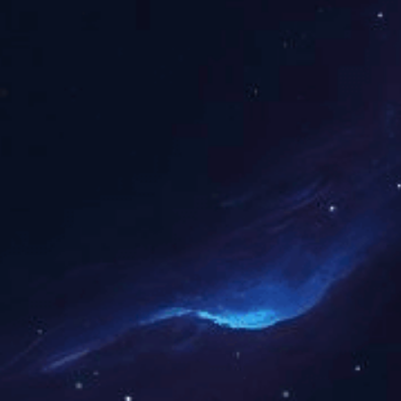
2.增强基础设施
基础设施同样对其承载能力有重要影响。确保振动台安装在
基础的设计应考虑到振动台的动态特性，避免因基础不稳而
3.动力系统升级
动力系统是影响其承载能力的关键因素之一。通过升级动力
围，从而提升承载能力。此外，使用变频器可以根据不同的
4.采用先进的控制技术
现代振动台越来越多地采用先进的控制技术，如数字信号处