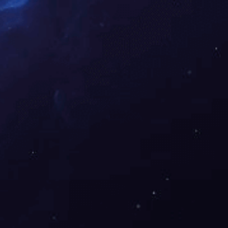
电话
微信扫一扫
用混凝土基础或钢结构基础，可以提供更好的支撑力。此外，
的电机和先进的驱动技术，可以实现更大的振动幅度和频率范
态，并根据负载变化自动调整振动参数，从而提高承载能力和