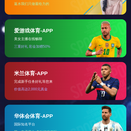
AP-XD-448汽车配饰氙灯光稳定性试验箱
汽车配饰氙灯光稳定性试验箱是一种用于模拟自然环境中的光
照、温度和湿度等条件，以测试材料或产品在长时间使用中的
耐候性和耐久性的设备‌。通过采用破坏性光波，利用风冷式或
访问次数：
993
产品价格：
面议
水冷式的设计，提供环境模拟和加速试验。它使用氙灯模拟全
厂商性质：
生产厂家
阳光光谱，再现不同环境下的破坏性光波，从而评估材料的耐
光性、耐热性和耐湿性。
更新日期：
2025-03-14
查看详情
在线留言