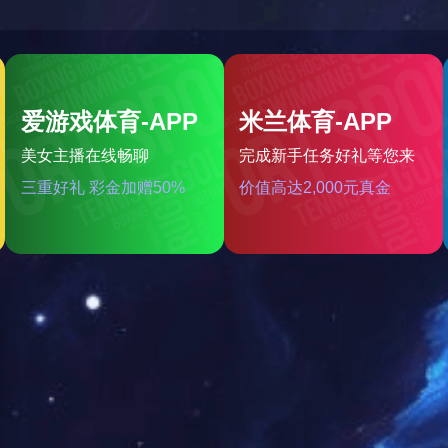
AP-UV3-FB6油墨紫外老化试验箱
油墨紫外老化试验箱是一种用于模拟自然环
件，以加速测试油墨及其他材料老化性能的
访问次数：
326
产品价格：
20000
厂商性
查看详情
在线留言
AP-UV3紫外线照射实验设备
紫外线照射实验设备通过模拟自然环境中的
速老化测试，广泛应用于涂料、塑料、橡胶
访问次数：
386
产品价格：
20000
厂商性
查看详情
在线留言