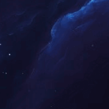
AP-UV3紫外光老化试验箱
紫外光老化试验箱主要模拟由太阳紫外光所
试，来对材料进行耐侯测试。
访问次数：
424
产品价格：
20000
厂商性
查看详情
在线留言
AP-UV3手机壳紫外老化试验箱
手机壳紫外老化试验箱是一种用于模拟自然
材料老化过程的测试设备。通过该试验箱，
定性、抗老化性能等关键指标，为产品研发
访问次数：
511
产品价格：
20000
厂商性
查看详情
在线留言