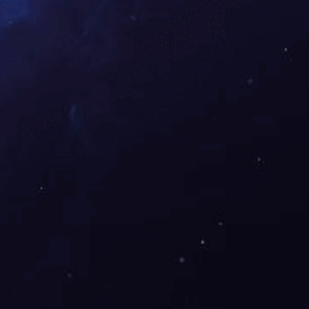
微信扫一扫
引起之破坏，通过将被测材料暴露于受控高温光照下做测
质：
生产厂家
更新日期：
2025-07-30
环境中的紫外线辐射、温度和湿度等条件，以加速手机壳
可以评估手机壳材料在长期使用过程中的耐候性、颜色稳
、质量控制和市场推广提供重要依据。
质：
生产厂家
更新日期：
2025-06-19