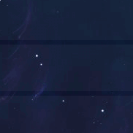
恒湿实验室、沙尘试验箱、淋雨试验箱、盐水喷雾试验箱、各种振动试验台、拉力试验机、蒸汽老化试验机、跌落试验机、插拔力试验机、按健寿命试验机、纸带耐磨擦试验机、工业烘烤箱
外线老化箱
AP-UV3-FB6紫外线加速老化仪
紫外线加速老化仪是一种模拟自然环境紫外
在紫外线、温度、湿度等条件下的耐候性能
访问次数：
279
产品价格：
20000
厂商性
查看详情
在线留言