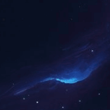
标准斜塔式紫外老化试验箱
查看全部产品
相关文章
UV紫外老化试验箱操作手册
紫外线老化箱和氙灯试验箱气候环境试验的老化时间对比
水冷的氙灯老化试验箱没有配冷水机可以用吗？
紫外老化试验箱的维护保养
爱佩科技高温烘烤干燥箱核心优势详解