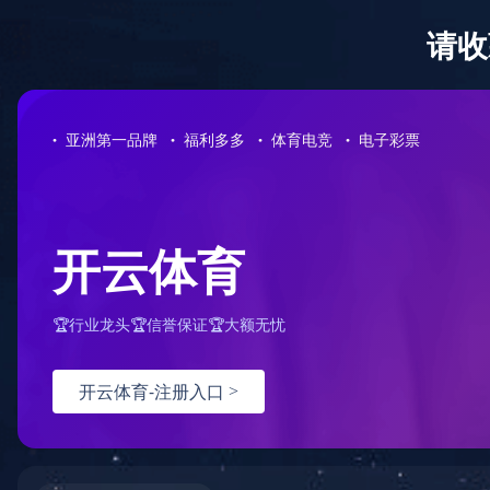
欢迎来到
大发在线登录官网网站
！
网站首页
大发在线登录官网