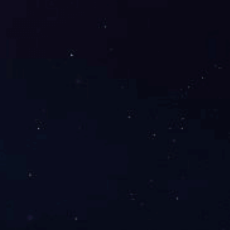
光中的紫外辐射以及冷凝、湿热等环境条件，以加速测试
构成、技术参数、功能特点和应用领域
质：
生产厂家
更新日期：
2025-05-29
末页
跳转到第
页
关注我们